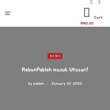
Cart
RM
0.00
NEWS
RebanPokleh masuk Utusan!
by
pokleh
January 10, 2023