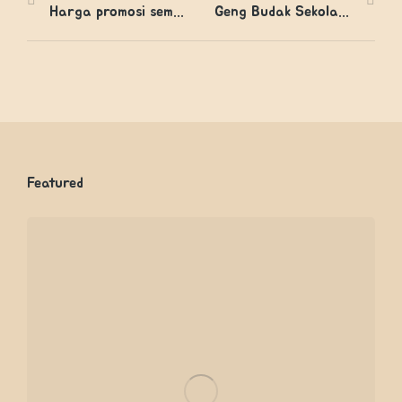
Harga promosi sempena pembukaan RebanPokleh!
Geng Budak Sekolah datang RebanPokleh
Featured